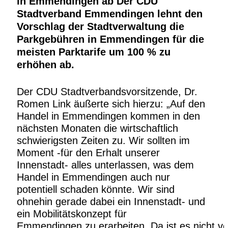
in Emmendingen ab
Der CDU
Stadtverband Emmendingen lehnt den
Vorschlag der Stadtverwaltung die
Parkgebühren in Emmendingen für die
meisten Parktarife um 100 % zu
erhöhen ab.
Der CDU Stadtverbandsvorsitze
nde, Dr.
Romen Link äußerte sich hierzu: „Auf den
Handel
in
Emmendingen
kommen
in
den
nächsten
Monaten
die
wirtschaftlich
schwierigsten Zeiten zu. Wir sollten im
Moment
-
für den Erhalt unserer
Innenstadt
-
alles unterlassen, was dem
Handel in Emmendingen au
ch nur
potentiell schaden
könnte. Wir sind
ohnehin gerade dabei ein Innenstadt
-
und
ein Mobilitätskonzept für
Emmendingen
zu
erarbeiten.
Da
ist
es
nicht
ve