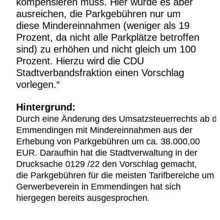
kompensieren muss. Hier würde es aber
ausreichen, die Parkgebühren nur um
diese
Mindereinnahmen (weniger als 19
Prozent, da nicht alle Parkplätze betroffen
sind) zu
erhöhen und nicht gleich um 100
Prozent. Hierzu wird die CDU
Sta
dtverbandsfraktion
einen Vorschlag
vorlegen.“
Hintergrund:
Durch
eine
Änderung
des
Umsatzsteuerrechts
ab
d
Emmendingen mit Mindereinnahmen aus der
Erhebung von Parkgebühren um ca. 38.000,00
EUR. Daraufhin hat die Stadtverwalt
ung in der
Drucksache 0129 /22 den Vorschlag gemacht,
die
Parkgebühren
für
die
meisten
Tarifbereiche
um
Gerwerbeverein in Emmendingen hat sich
hiergegen bereits ausgesprochen
.