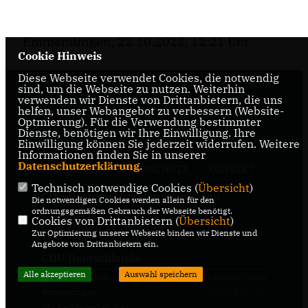
Emmendingen, 22.10.2022, 12:21 Uhr
Cookie Hinweis
Diese Webseite verwendet Cookies, die notwendig
sind, um die Webseite zu nutzen. Weiterhin
verwenden wir Dienste von Drittanbietern, die uns
helfen, unser Webangebot zu verbessern (Website-
Optmierung). Für die Verwendung bestimmter
Dienste, benötigen wir Ihre Einwilligung. Ihre
Einwilligung können Sie jederzeit widerrufen. Weitere
Informationen finden Sie in unserer
Datenschutzerklärung
.
IMPRESSUM
DATENSCHUTZ
KONTAKT
Technisch notwendige Cookies (
Übersicht
)
CDU Kreisverband Emmendingen
Die notwendigen Cookies werden allein für den
ordnungsgemäßen Gebrauch der Webseite benötigt.
Cookies von Drittanbietern (
Übersicht
)
CDU Baden-Württemberg
Zur Optimierung unserer Webseite binden wir Dienste und
Angebote von Drittanbietern ein.
CDU Deutschlands
Alle akzeptieren
Auswahl speichern
@2026 CDU Stadtverband
Realisation: Sharkness Media
Emmendingen
GmbH & Co. KG
Alle Rechte vorbehalten.